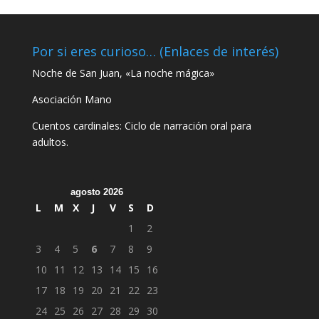
Por si eres curioso… (Enlaces de interés)
Noche de San Juan, «La noche mágica»
Asociación Mano
Cuentos cardinales: Ciclo de narración oral para
adultos.
agosto 2026
L
M
X
J
V
S
D
1
2
3
4
5
6
7
8
9
10
11
12
13
14
15
16
17
18
19
20
21
22
23
24
25
26
27
28
29
30